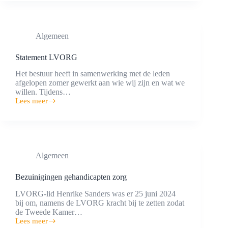
zorg
manifestatie
12
oktober
Algemeen
2024
Statement LVORG
Het bestuur heeft in samenwerking met de leden
afgelopen zomer gewerkt aan wie wij zijn en wat we
willen. Tijdens…
Lees meer
Statement
LVORG
Algemeen
Bezuinigingen gehandicapten zorg
LVORG-lid Henrike Sanders was er 25 juni 2024
bij om, namens de LVORG kracht bij te zetten zodat
de Tweede Kamer…
Lees meer
Bezuinigingen