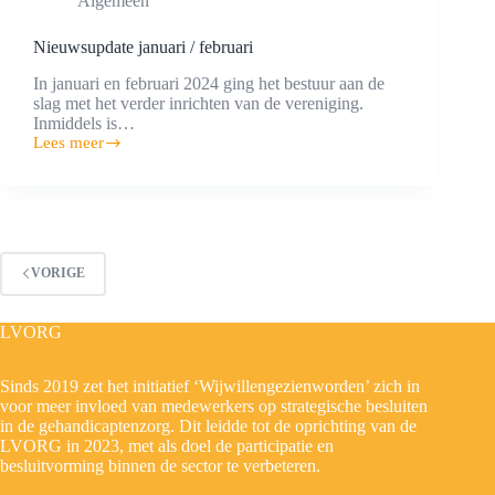
Algemeen
Nieuwsupdate januari / februari
In januari en februari 2024 ging het bestuur aan de
slag met het verder inrichten van de vereniging.
Inmiddels is…
Lees meer
Nieuwsupdate
januari
/
februari
VORIGE
LVORG
Sinds 2019 zet het initiatief ‘Wijwillengezienworden’ zich in
voor meer invloed van medewerkers op strategische besluiten
in de gehandicaptenzorg. Dit leidde tot de oprichting van de
LVORG in 2023, met als doel de participatie en
besluitvorming binnen de sector te verbeteren.