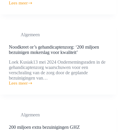
Lees meer
Juni
2024
Algemeen
Noodkreet or’s gehandicaptenzorg: ‘200 miljoen
bezuinigen mokerslag voor kwaliteit’
Loek Kusiak13 mei 2024 Ondernemingsraden in de
gehandicaptenzorg waarschuwen voor een
verschraling van de zorg door de geplande
bezuinigingen van…
Lees meer
Noodkreet
or’s
gehandicaptenzorg:
‘200
miljoen
bezuinigen
Algemeen
mokerslag
voor
kwaliteit’
200 miljoen extra bezuinigingen GHZ