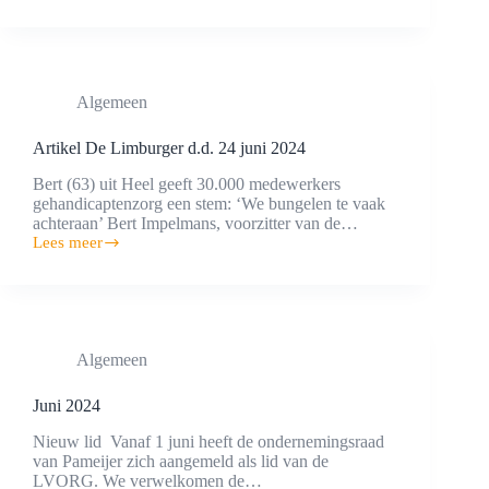
gehandicapten
zorg
Algemeen
Artikel De Limburger d.d. 24 juni 2024
Bert (63) uit Heel geeft 30.000 medewerkers
gehandicaptenzorg een stem: ‘We bungelen te vaak
achteraan’ Bert Impelmans, voorzitter van de…
Lees meer
Artikel
De
Limburger
d.d.
24
juni
Algemeen
2024
Juni 2024
Nieuw lid Vanaf 1 juni heeft de ondernemingsraad
van Pameijer zich aangemeld als lid van de
LVORG. We verwelkomen de…