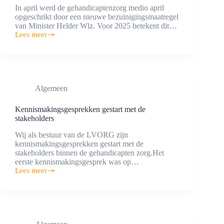
In april werd de gehandicaptenzorg medio april
opgeschrikt door een nieuwe bezuinigingsmaatregel
van Minister Helder Wlz. Voor 2025 betekent dit…
Lees meer
200
miljoen
extra
bezuinigingen
GHZ
Algemeen
Kennismakingsgesprekken gestart met de
stakeholders
Wij als bestuur van de LVORG zijn
kennismakingsgesprekken gestart met de
stakeholders binnen de gehandicapten zorg.Het
eerste kennismakingsgesprek was op…
Lees meer
Kennismakingsgesprekken
gestart
met
de
stakeholders