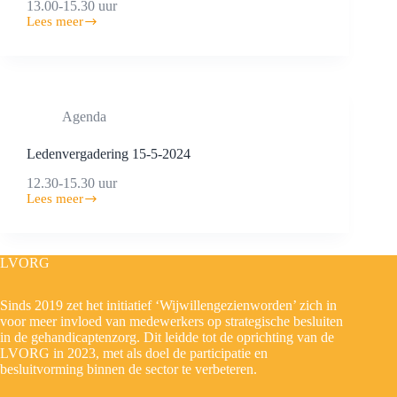
13.00-15.30 uur
Lees meer
Ledenvergadering
18-
11-
2024
Agenda
Ledenvergadering 15-5-2024
12.30-15.30 uur
Lees meer
Ledenvergadering
15-
5-
2024
LVORG
Sinds 2019 zet het initiatief ‘Wijwillengezienworden’ zich in
voor meer invloed van medewerkers op strategische besluiten
in de gehandicaptenzorg. Dit leidde tot de oprichting van de
LVORG in 2023, met als doel de participatie en
besluitvorming binnen de sector te verbeteren.