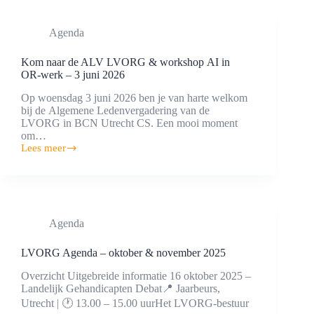
Agenda
Kom naar de ALV LVORG & workshop AI in
OR‑werk – 3 juni 2026
Op woensdag 3 juni 2026 ben je van harte welkom
bij de Algemene Ledenvergadering van de
LVORG in BCN Utrecht CS. Een mooi moment
om…
Lees meer
Kom
naar
de
ALV
LVORG
&
Agenda
workshop AI
in
OR‑werk –
LVORG Agenda – oktober & november 2025
3
juni
Overzicht Uitgebreide informatie 16 oktober 2025 –
2026
Landelijk Gehandicapten Debat📍 Jaarbeurs,
Utrecht | 🕐 13.00 – 15.00 uurHet LVORG-bestuur