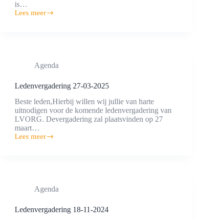
is…
Lees meer
LVORG
Agenda
–
oktober
&
november
Agenda
2025
Ledenvergadering 27-03-2025
Beste leden,Hierbij willen wij jullie van harte
uitnodigen voor de komende ledenvergadering van
LVORG. Devergadering zal plaatsvinden op 27
maart…
Lees meer
Ledenvergadering
27-
03-
2025
Agenda
Ledenvergadering 18-11-2024