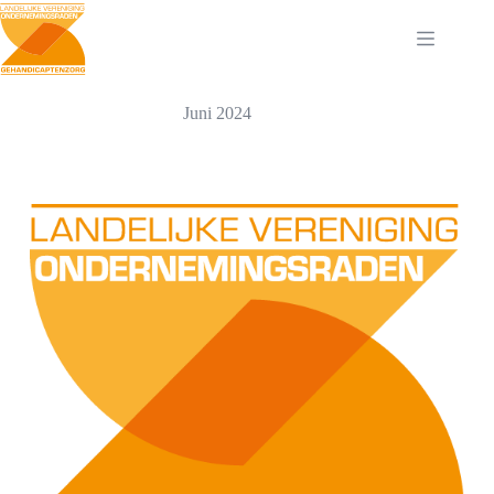
Ga
naar
de
inhoud
Juni 2024