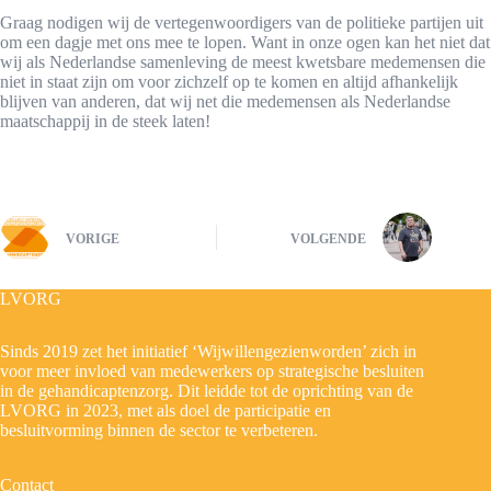
Graag nodigen wij de vertegenwoordigers van de politieke partijen uit
om een dagje met ons mee te lopen. Want in onze ogen kan het niet dat
wij als Nederlandse samenleving de meest kwetsbare medemensen die
niet in staat zijn om voor zichzelf op te komen en altijd afhankelijk
blijven van anderen, dat wij net die medemensen als Nederlandse
maatschappij in de steek laten!
VORIGE
VOLGENDE
LVORG
Sinds 2019 zet het initiatief ‘Wijwillengezienworden’ zich in
voor meer invloed van medewerkers op strategische besluiten
in de gehandicaptenzorg. Dit leidde tot de oprichting van de
LVORG in 2023, met als doel de participatie en
besluitvorming binnen de sector te verbeteren.
Contact