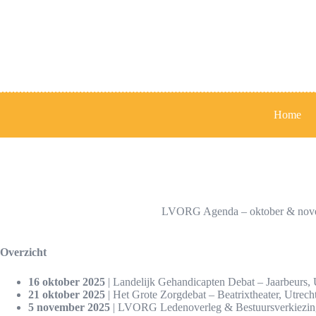
Ga
naar
de
inhoud
Home
LVORG Agenda – oktober & nov
Overzicht
16 oktober 2025
| Landelijk Gehandicapten Debat – Jaarbeurs, 
21 oktober 2025
| Het Grote Zorgdebat – Beatrixtheater, Utrech
5 november 2025
| LVORG Ledenoverleg & Bestuursverkiezing